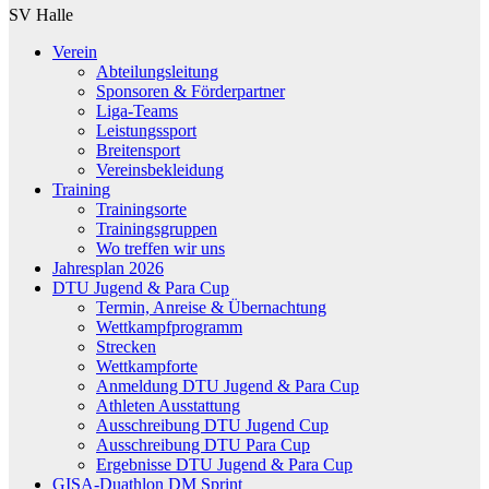
SV Halle
Verein
Abteilungsleitung
Sponsoren & Förderpartner
Liga-Teams
Leistungssport
Breitensport
Vereinsbekleidung
Training
Trainingsorte
Trainingsgruppen
Wo treffen wir uns
Jahresplan 2026
DTU Jugend & Para Cup
Termin, Anreise & Übernachtung
Wettkampfprogramm
Strecken
Wettkampforte
Anmeldung DTU Jugend & Para Cup
Athleten Ausstattung
Ausschreibung DTU Jugend Cup
Ausschreibung DTU Para Cup
Ergebnisse DTU Jugend & Para Cup
GISA-Duathlon DM Sprint