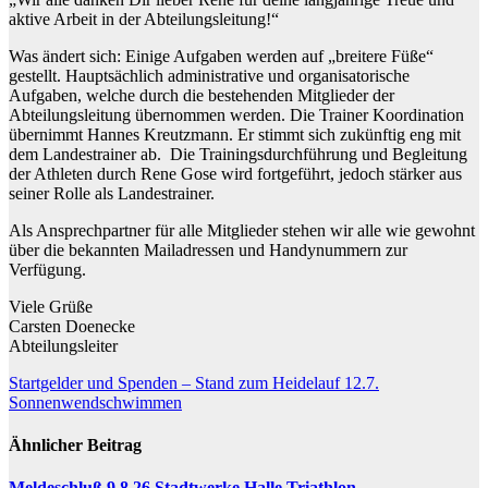
aktive Arbeit in der Abteilungsleitung!“
Was ändert sich: Einige Aufgaben werden auf „breitere Füße“
gestellt. Hauptsächlich administrative und organisatorische
Aufgaben, welche durch die bestehenden Mitglieder der
Abteilungsleitung übernommen werden. Die Trainer Koordination
übernimmt Hannes Kreutzmann. Er stimmt sich zukünftig eng mit
dem Landestrainer ab. Die Trainingsdurchführung und Begleitung
der Athleten durch Rene Gose wird fortgeführt, jedoch stärker aus
seiner Rolle als Landestrainer.
Als Ansprechpartner für alle Mitglieder stehen wir alle wie gewohnt
über die bekannten Mailadressen und Handynummern zur
Verfügung.
Viele Grüße
Carsten Doenecke
Abteilungsleiter
Beitragsnavigation
Startgelder und Spenden – Stand zum Heidelauf 12.7.
Sonnenwendschwimmen
Ähnlicher Beitrag
Meldeschluß 9.8.26 Stadtwerke Halle Triathlon