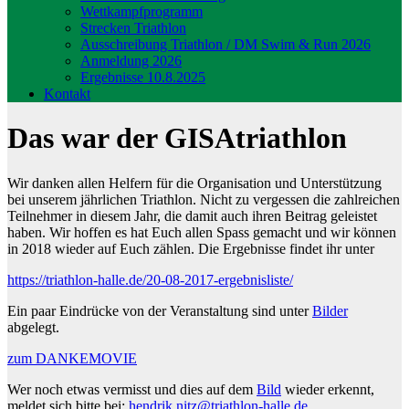
Wettkampfprogramm
Strecken Triathlon
Ausschreibung Triathlon / DM Swim & Run 2026
Anmeldung 2026
Ergebnisse 10.8.2025
Kontakt
Das war der GISAtriathlon
Wir danken allen Helfern für die Organisation und Unterstützung
bei unserem jährlichen Triathlon. Nicht zu vergessen die zahlreichen
Teilnehmer in diesem Jahr, die damit auch ihren Beitrag geleistet
haben. Wir hoffen es hat Euch allen Spass gemacht und wir können
in 2018 wieder auf Euch zählen. Die Ergebnisse findet ihr unter
https://triathlon-halle.de/20-08-2017-ergebnisliste/
Ein paar Eindrücke von der Veranstaltung sind unter
Bilder
abgelegt.
zum DANKEMOVIE
Wer noch etwas vermisst und dies auf dem
Bild
wieder erkennt,
meldet sich bitte bei:
hendrik.nitz@triathlon-halle.de