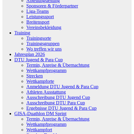
Abteilungsleitung
Sponsoren & Förderpartner
Liga-Teams
Leistungssport
Breitensport
Vereinsbekleidung
Training
Trainingsorte
Trainingsgruppen
Wo treffen wir uns
Jahresplan 2026
DTU Jugend & Para Cup
Termin, Anreise & Übernachtung
Wettkampfprogramm
Strecken
Wettkampforte
Anmeldung DTU Jugend & Para Cup
Athleten Ausstattung
Ausschreibung DTU Jugend Cup
Ausschreibung DTU Para Cup
Ergebnisse DTU Jugend & Para Cup
GISA-Duathlon DM Sprint
Termin, Anreise & Übernachtung
Wettkampfprogramm
Wettkampfort