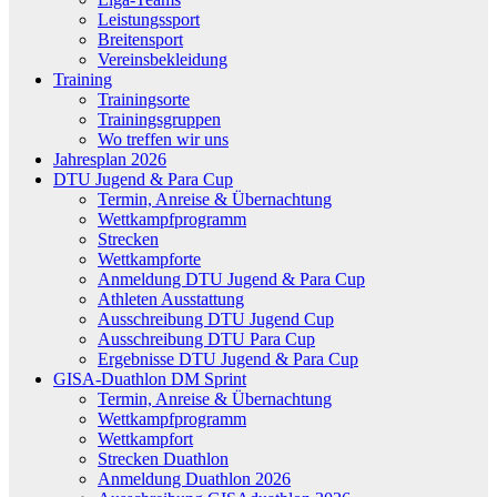
Leistungssport
Breitensport
Vereinsbekleidung
Training
Trainingsorte
Trainingsgruppen
Wo treffen wir uns
Jahresplan 2026
DTU Jugend & Para Cup
Termin, Anreise & Übernachtung
Wettkampfprogramm
Strecken
Wettkampforte
Anmeldung DTU Jugend & Para Cup
Athleten Ausstattung
Ausschreibung DTU Jugend Cup
Ausschreibung DTU Para Cup
Ergebnisse DTU Jugend & Para Cup
GISA-Duathlon DM Sprint
Termin, Anreise & Übernachtung
Wettkampfprogramm
Wettkampfort
Strecken Duathlon
Anmeldung Duathlon 2026