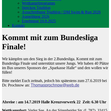
Wettkampfprogramm
Strecken Triathlon
Ausschreibung Triathlon / DM Swim & Run 2026
Anmeldung 2026
Ergebnisse 10.8.2025
Kontakt
Kommt mit zum Bundesliga
Finale!
Wir kämpfen um den Sieg in der 2.Bundesliga. Kommt mit zum
Bundesliga Finale und unterstützt unsere Jungs. Wir haben 40 Plätze
im Bus unseres Sponsors der „Sparkasse Halle“ und den wollen wir
füllen!
Bitte meldet Euch zeitnah, jedoch bis spätestens zum 27.6.2019 bei
Dr. Prochnow an:
Thomasprochnow@web.de
Abreise : am 14.7.2019 Halle Kreuzvorwerk 22 Zeit: 6.30 Uhr
Wettkampfort:
Verler See, An der Sürenheider Str. (L 787), 33415