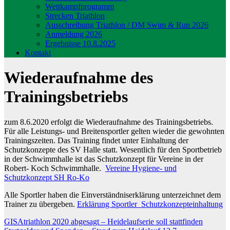
Wettkampfprogramm
Strecken Triathlon
Ausschreibung Triathlon / DM Swim & Run 2026
Anmeldung 2026
Ergebnisse 10.8.2025
Kontakt
Wiederaufnahme des
Trainingsbetriebs
zum 8.6.2020 erfolgt die Wiederaufnahme des Trainingsbetriebs.
Für alle Leistungs- und Breitensportler gelten wieder die gewohnten
Trainingszeiten. Das Training findet unter Einhaltung der
Schutzkonzepte des SV Halle statt. Wesentlich für den Sportbetrieb
in der Schwimmhalle ist das Schutzkonzept für Vereine in der
Robert- Koch Schwimmhalle.
Vereine Hygiene- und
Schutzkonzept SH Ro-Ko
Alle Sportler haben die Einverständniserklärung unterzeichnet dem
Trainer zu übergeben.
Erklärung Sportler_Schutzkonzepteinhaltung
Beitragsnavigation
GISAtriathlon 2020 abgesagt – Heidelaufserie soll stattfinden