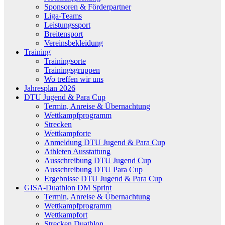
Sponsoren & Förderpartner
Liga-Teams
Leistungssport
Breitensport
Vereinsbekleidung
Training
Trainingsorte
Trainingsgruppen
Wo treffen wir uns
Jahresplan 2026
DTU Jugend & Para Cup
Termin, Anreise & Übernachtung
Wettkampfprogramm
Strecken
Wettkampforte
Anmeldung DTU Jugend & Para Cup
Athleten Ausstattung
Ausschreibung DTU Jugend Cup
Ausschreibung DTU Para Cup
Ergebnisse DTU Jugend & Para Cup
GISA-Duathlon DM Sprint
Termin, Anreise & Übernachtung
Wettkampfprogramm
Wettkampfort
Strecken Duathlon