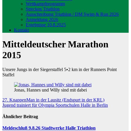
Wettkampfprogramm
Strecken Triathlon
Ausschreibung Triathlon / DM Swim & Run 2026
Anmeldung 2026
Ergebnisse 10.8.2025
Kontakt
Mitteldeutscher Marathon
2015
Unsere Jungs in der Siegerstaffel 5•2 km in der Runners Point
Staffel
Jonas, Hannes und Willy sind mit dabei
Beitragsnavigation
27. KnappenMan in der Lausitz (Endspurt in der KRL)
Jugend trainiert für Olympia Sportschulen Halle in Berlin
Ähnlicher Beitrag
Meldeschluß 9.8.26 Stadtwerke Halle Triathlon