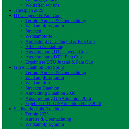
Wo treffen wir uns
Jahresplan 2026
DTU Jugend & Para Cup
Termin, Anreise & Übernachtung
Wettkampfprogramm
Strecken
Wettkampforte
Anmeldung DTU Jugend & Para Cup
Athleten Ausstattung
Ausschreibung DTU Jugend Cup
Ausschreibung DTU Para Cup
Ergebnisse DTU Jugend & Para Cup
GISA-Duathlon DM Sprint
Termin, Anreise & Übernachtung
Wettkampfprogramm
Wettkampfort
Strecken Duathlon
Anmeldung Duathlon 2026
Ausschreibung GISAduathlon 2026
Ergebnisse 11. GISAduathlon Halle 2026
Stadtwerke Halle Triathlon
Termin 2026
Anreise & Übernachtung
Wettkampfprogramm