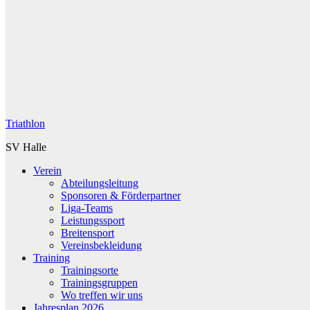
Triathlon
SV Halle
Verein
Abteilungsleitung
Sponsoren & Förderpartner
Liga-Teams
Leistungssport
Breitensport
Vereinsbekleidung
Training
Trainingsorte
Trainingsgruppen
Wo treffen wir uns
Jahresplan 2026