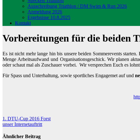
Strecken Triathlon
Ausschreibung Triathlon / DM Swim & Run 2026
Anmeldung 2026
Ergebnisse 10.8.2025
Kontakt
Vorbereitungen für die beiden T
Es ist nicht mehr lange hin bis unsere beiden Sommerevents starten. F
Menge Arbeitsaufwand und Organisationsgeschick. Wir planen aktue
oder schaut mal als Zuschauer vorbei. Wir versprechen Euch es lohnt
Für Spass und Unterhaltung, sowie sportliches Engagemet auf und
n
htt
Beitragsnavigation
1. DTU-Cup 2016 Forst
unser Internetauftritt
Ähnlicher Beitrag